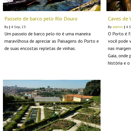
Passeio de barco pelo Rio Douro
Caves de 
By
|
4
Sep, 23
By
admin
|
4
S
Um passeio de barco pelo rio é uma maneira
O Porto é f
maravilhosa de apreciar as Paisagens do Porto e
você pode v
de suas encostas repletas de vinhas.
nas margens
Gaia, onde 
história e 