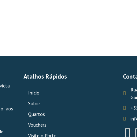
Atalhos Rápidos
Cont
victa
Ru
Início
Gai
Sobre
+3
upo aos
Quartos
in
Vouchers
de
Visite o Porto