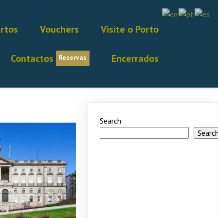
rtos
Vouchers
Visite o Porto
Contactos
Encerrados
Reservas
Search
Searc
Recent
Posts