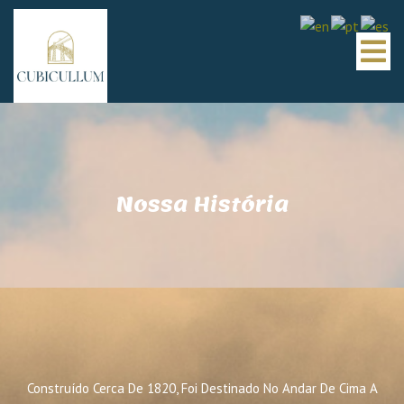
Nossa História
Construído Cerca De 1820, Foi Destinado No Andar De Cima A