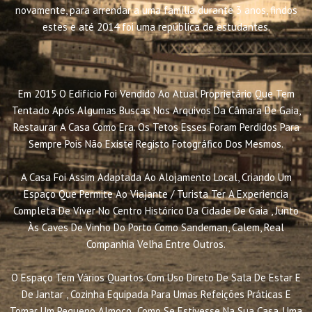
novamente, para arrendar a uma família durante 3 anos, findos
estes e até 2014 foi uma república de estudantes.
Em 2015 O Edifício Foi Vendido Ao Atual Proprietário Que Tem
Tentado Após Algumas Buscas Nos Arquivos Da Câmara De Gaia,
Restaurar A Casa Como Era. Os Tetos Esses Foram Perdidos Para
Sempre Pois Não Existe Registo Fotográfico Dos Mesmos.
A Casa Foi Assim Adaptada Ao Alojamento Local, Criando Um
Espaço Que Permite Ao Viajante / Turista Ter A Experiencia
Completa De Viver No Centro Histórico Da Cidade De Gaia , Junto
Às Caves De Vinho Do Porto Como Sandeman, Calem, Real
Companhia Velha Entre Outros.
O Espaço Tem Vários Quartos Com Uso Direto De Sala De Estar E
De Jantar , Cozinha Equipada Para Umas Refeições Práticas E
Tomar Um Pequeno Almoço Como Se Estivesse Na Sua Casa, Uma