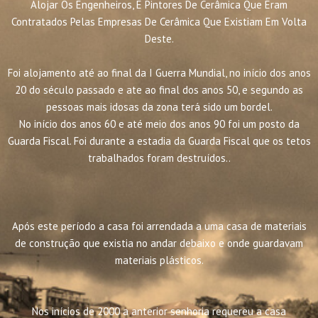
Alojar Os Engenheiros, E Pintores De Cerâmica Que Eram
Contratados Pelas Empresas De Cerâmica Que Existiam Em Volta
Deste.
Foi alojamento até ao final da I Guerra Mundial, no início dos anos
20 do século passado e ate ao final dos anos 50, e segundo as
pessoas mais idosas da zona terá sido um bordel.
No início dos anos 60 e até meio dos anos 90 foi um posto da
Guarda Fiscal. Foi durante a estadia da Guarda Fiscal que os tetos
trabalhados foram destruídos..
Após este período a casa foi arrendada a uma casa de materiais
de construção que existia no andar debaixo e onde guardavam
materiais plásticos.
Nos inícios de 2000 a anterior senhoria requereu a casa